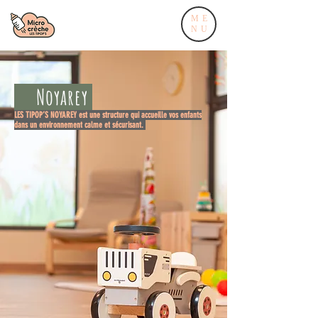
ME
NU
Noyarey
LES TIPOP’S NOYAREY est une structure qui accueille vos enfants
dans un environnement calme et sécurisant.