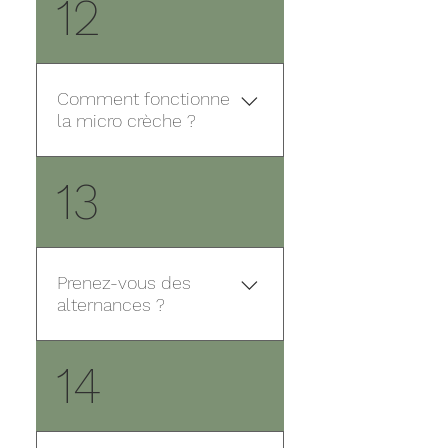
12
d’honneur à inclure les
familles dans son quotidien.
Pour cela différent moyen
sont mis en place : une
Comment fonctionne
communication régulière,
la micro crèche ?
une sollicitation pour les
activités et sorties ainsi que
La micro crèche fonctionne
13
des temps de rencontre
avec maximum 12 enfants
lors d’évènement (goûter
par jours. C’est un accueil
parents/enfants, festivité).
d’enfant en inter-âge. Nous
acceptons les enfants à
Prenez-vous des
partir de 10 semaines
alternances ?
jusqu'à l'entrée à l'école.
Oui, les structures peuvent
14
accueillir des personnes en
contrat d'alternance sous
certaines conditions. Pour