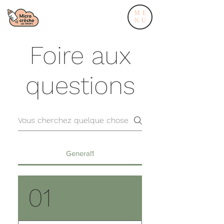
ME
NU
Foire aux
questions
General1
01